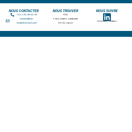
NOUS CONTACTER
NOUS TROUVER
NOUS SUIVRE
+33 2 56 48 00 49
YRIS
contact@yris-
9 Rue Charles Lindbergh
Mensions Légales
environnement.com
35150 Janzé