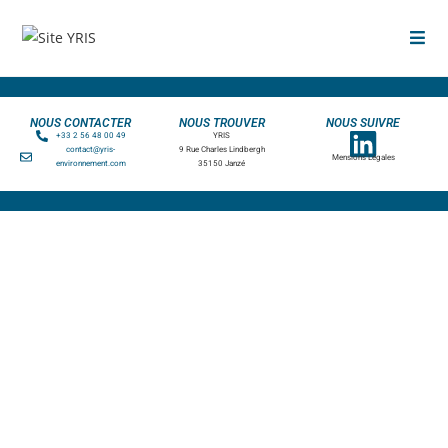
NOUS CONTACTER
NOUS TROUVER
NOUS SUIVRE
+33 2 56 48 00 49
YRIS
contact@yris-
9 Rue Charles Lindbergh
Mensions Légales
environnement.com
35150 Janzé